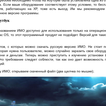
ебоев необходимо чтобы на ноутбуке была установлена одна из 
ta. Если ваше оборудование соответствует этому условию, то бес
ств, работающих на XP, тоже есть выход. Им мы рекомендуем
еднюю версию программы.
утбук
 названием ИМО доступно для использования только на операцио
ac OS, то этот программный продукт не подойдет. Версий для так
тов, с которых можно скачать русскую версию ИМО. Не стоит п
торая нужна пользователю, можно случайно заразить свое оборуд
ени и деньгам. Теперь можно приступить к изучению установк
то требование следует соблюсти, так как оно дает возможность 
ий:
у ИМО; открываем скаченный файл (два щелчка по мышке);